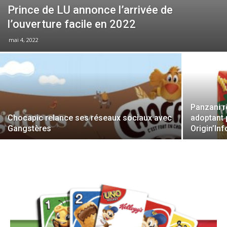
Prince de LU annonce l’arrivée de
l’ouverture facile en 2022
mai 4, 2022
Panzani r
Chocapic relance ses réseaux sociaux avec
adoptant 
Gangstères
Origin’In