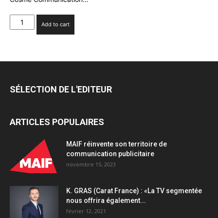
F.
Add to cart
COSME
(Cosme
Communication)
:
«J’ai
voulu
SÉLECTION DE L'EDITEUR
créer
l’agence
RP
ARTICLES POPULAIRES
que
j’aurais
souhaité
MAIF réinvente son territoire de
trouver
communication publicitaire
quand
novembre 15, 2023
j’étais
startuper»
K. GRAS (Carat France) : «La TV segmentée
quantity
nous offrira également...
février 12, 2021