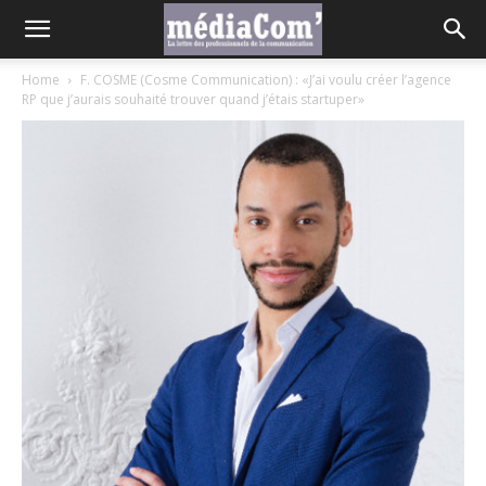
Home
F. COSME (Cosme Communication) : «J’ai voulu créer l’agence
RP que j’aurais souhaité trouver quand j’étais startuper»