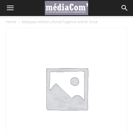
Home
Malaysia Airlines choisit l’agence Article Onze