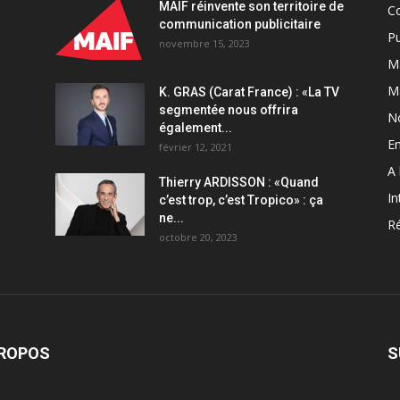
MAIF réinvente son territoire de
C
communication publicitaire
Pu
novembre 15, 2023
Ma
M
K. GRAS (Carat France) : «La TV
segmentée nous offrira
N
également...
En
février 12, 2021
A 
Thierry ARDISSON : «Quand
In
c’est trop, c’est Tropico» : ça
ne...
Ré
octobre 20, 2023
PROPOS
S