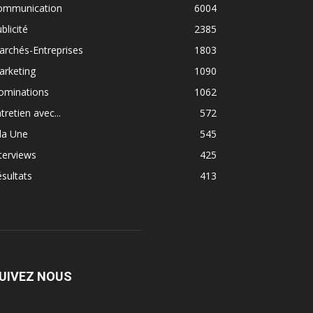
ommunication
6004
blicité
2385
rchés-Entreprises
1803
arketing
1090
ominations
1062
tretien avec...
572
la Une
545
terviews
425
sultats
413
UIVEZ NOUS