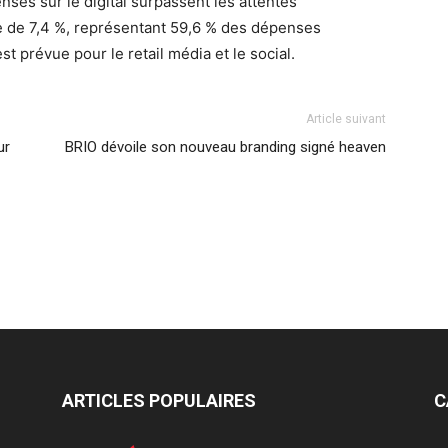
nses sur le digital surpassent les attentes
 de 7,4 %, représentant 59,6 % des dépenses
t prévue pour le retail média et le social.
Article suivant
ur
BRIO dévoile son nouveau branding signé heaven
ARTICLES POPULAIRES
C