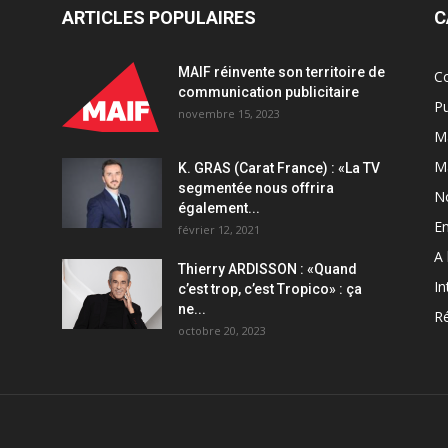
ARTICLES POPULAIRES
C
MAIF réinvente son territoire de
C
communication publicitaire
Pu
novembre 15, 2023
Ma
M
K. GRAS (Carat France) : «La TV
segmentée nous offrira
N
également...
En
février 12, 2021
A 
Thierry ARDISSON : «Quand
In
c’est trop, c’est Tropico» : ça
ne...
Ré
octobre 20, 2023