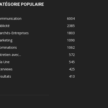
ATÉGORIE POPULAIRE
ommunication
6004
blicité
2385
rchés-Entreprises
1803
arketing
1090
ominations
1062
tretien avec...
572
la Une
545
terviews
425
sultats
413