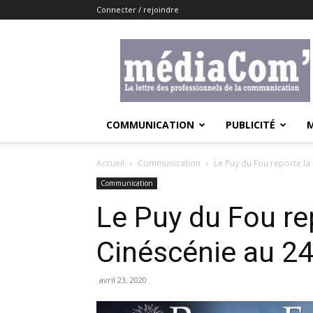
Connecter / rejoindre
Lemediacom
COMMUNICATION
PUBLICITÉ
Accueil
Communication
Le Puy du Fou reporte la 
Communication
Le Puy du Fou rep
Cinéscénie au 24 
avril 23, 2020