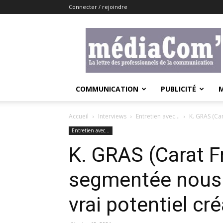
Connecter / rejoindre
Lemediacom
COMMUNICATION
PUBLICITÉ
Accueil
Interviews
Entretien avec...
K. GRAS (Car
Entretien avec...
K. GRAS (Carat F
segmentée nous 
vrai potentiel cré