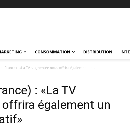
MARKETING
CONSOMMATION
DISTRIBUTION
INT
at France) : «La TV segmentée nous offrira également un...
rance) : «La TV
offrira également un
atif»