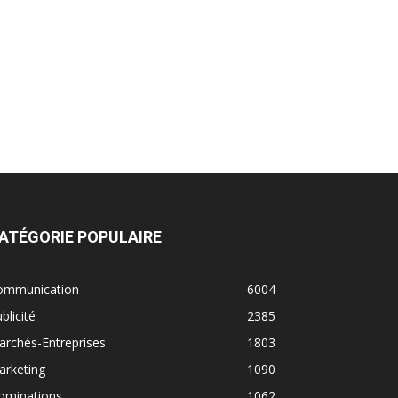
ATÉGORIE POPULAIRE
ommunication
6004
blicité
2385
rchés-Entreprises
1803
arketing
1090
ominations
1062