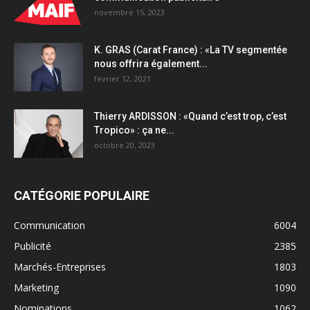
novembre 15, 2023
K. GRAS (Carat France) : «La TV segmentée
nous offrira également...
février 12, 2021
Thierry ARDISSON : «Quand c’est trop, c’est
Tropico» : ça ne...
octobre 20, 2023
CATÉGORIE POPULAIRE
Communication
6004
Publicité
2385
Marchés-Entreprises
1803
Marketing
1090
Nominations
1062