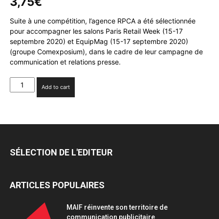
3,75
€
Suite à une compétition, l’agence RPCA a été sélectionnée
pour accompagner les salons Paris Retail Week (15-17
septembre 2020) et EquipMag (15-17 septembre 2020)
(groupe Comexposium), dans le cadre de leur campagne de
communication et relations presse.
2
Add to cart
nouveaux
gains
pour
RPCA:
Paris
Retail
SÉLECTION DE L'EDITEUR
Week
et
Equipmag
ARTICLES POPULAIRES
quantity
MAIF réinvente son territoire de
communication publicitaire