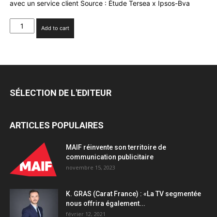
avec un service client Source : Étude Tersea x Ipsos-Bva
40%
Add to cart
quantity
SÉLECTION DE L'EDITEUR
ARTICLES POPULAIRES
MAIF réinvente son territoire de
communication publicitaire
novembre 15, 2023
K. GRAS (Carat France) : «La TV segmentée
nous offrira également...
février 12, 2021