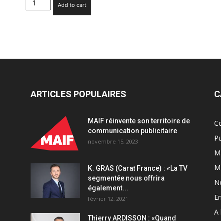
Add to cart
quantity
ARTICLES POPULAIRES
C
MAIF réinvente son territoire de
C
communication publicitaire
Pu
novembre 15, 2023
Ma
M
K. GRAS (Carat France) : «La TV
segmentée nous offrira
N
également...
En
février 12, 2021
A 
Thierry ARDISSON : «Quand