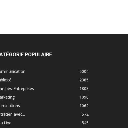
ATÉGORIE POPULAIRE
ommunication
6004
blicité
2385
rchés-Entreprises
1803
arketing
1090
ominations
1062
tretien avec...
572
la Une
545