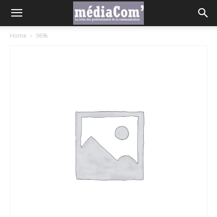
Home
96%