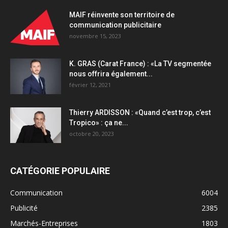
MAIF réinvente son territoire de
communication publicitaire
novembre 15, 2023
K. GRAS (Carat France) : «La TV segmentée
nous offrira également...
février 12, 2021
Thierry ARDISSON : «Quand c’est trop, c’est
Tropico» : ça ne...
octobre 20, 2023
CATÉGORIE POPULAIRE
Communication
6004
Publicité
2385
Marchés-Entreprises
1803