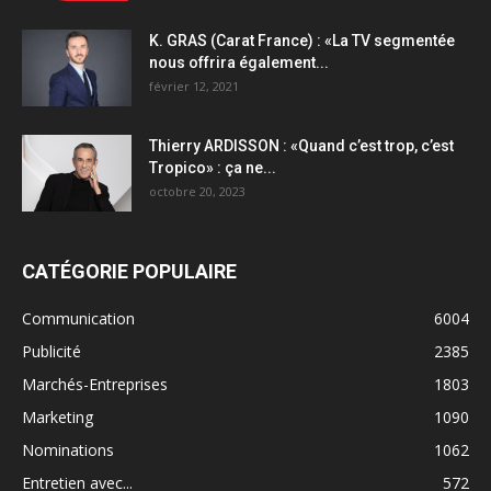
K. GRAS (Carat France) : «La TV segmentée
nous offrira également...
février 12, 2021
Thierry ARDISSON : «Quand c’est trop, c’est
Tropico» : ça ne...
octobre 20, 2023
CATÉGORIE POPULAIRE
Communication
6004
Publicité
2385
Marchés-Entreprises
1803
Marketing
1090
Nominations
1062
Entretien avec...
572