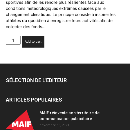
sportives afin de les rendre plus résilientes face aux
conditions météorologiques extrêmes causées par le
changement climatique. Le principe consiste à inspirer les
athlètes du quotidien à enregistrer leurs activités afin de
collecter des fonds…
adidas
Add to cart
renouvelle
son
initiative
annuelle
Move
For
SÉLECTION DE L'EDITEUR
The
Planet
quantity
ARTICLES POPULAIRES
MAIF réinvente son territoire de
communication publicitaire
novembre 15, 2023