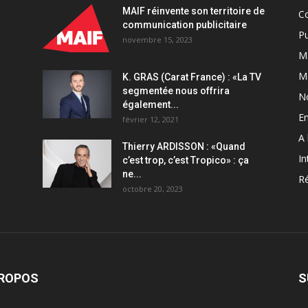
MAIF réinvente son territoire de
C
communication publicitaire
Pu
novembre 15, 2023
Ma
M
K. GRAS (Carat France) : «La TV
segmentée nous offrira
N
également...
En
février 12, 2021
A 
Thierry ARDISSON : «Quand
In
c’est trop, c’est Tropico» : ça
ne...
Ré
octobre 20, 2023
PROPOS
S