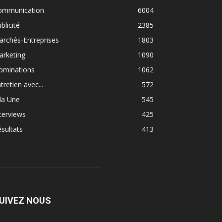
ommunication
6004
blicité
2385
rchés-Entreprises
1803
arketing
1090
ominations
1062
tretien avec...
572
la Une
545
terviews
425
sultats
413
UIVEZ NOUS