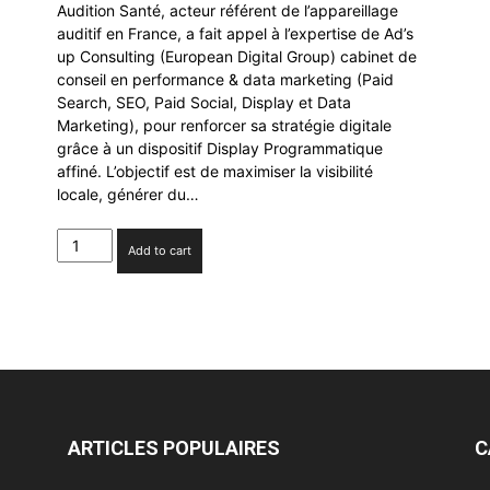
Audition Santé, acteur référent de l’appareillage
auditif en France, a fait appel à l’expertise de Ad’s
up Consulting (European Digital Group) cabinet de
conseil en performance & data marketing (Paid
Search, SEO, Paid Social, Display et Data
Marketing), pour renforcer sa stratégie digitale
grâce à un dispositif Display Programmatique
affiné. L’objectif est de maximiser la visibilité
locale, générer du…
Ad’s
Add to cart
up
Consulting
accompagne
Audition
Santé
quantity
ARTICLES POPULAIRES
C