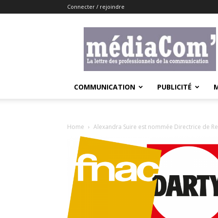
Connecter / rejoindre
Lemediacom
COMMUNICATION
PUBLICITÉ
Home
Alexandra Suire est nommée Directrice de Ret