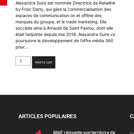
Alexandra Suire est nommée Directrice de Retailink
by Fnac Darty, qui gère la commercialisation des
espaces de communication on et offline des
marques du groupe, et le trade marketing. Elle
succède ainsi à Arnauld de Saint Pastou, dont elle
était l’adjointe depuis mai 2018. Alexandra Suire va
poursuivre le développement de l’offre média 360
pour…
Alexandra
Add to cart
Suire
est
nommée
Directrice
de
Retailink
by
Fnac
Darty
ARTICLES POPULAIRES
C
quantity
MAIF réinvente son territoire de
C