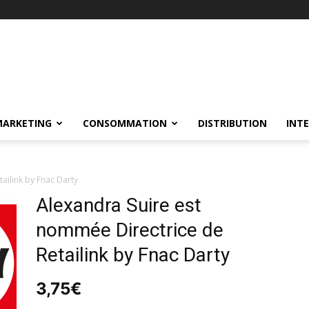
MARKETING
CONSOMMATION
DISTRIBUTION
INT
ailink by Fnac Darty
Alexandra Suire est
nommée Directrice de
Retailink by Fnac Darty
3,75
€