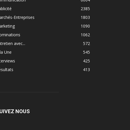
blicité
2385
rchés-Entreprises
1803
arketing
1090
ominations
1062
tretien avec...
572
la Une
545
terviews
425
sultats
413
UIVEZ NOUS