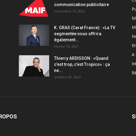
communication publicitaire
Pu
novembre 15, 2023
Ma
M
K. GRAS (Carat France) : «La TV
segmentée nous offrira
N
également...
En
février 12, 2021
A 
Thierry ARDISSON : «Quand
In
c’est trop, c’est Tropico» : ça
ne...
Ré
octobre 20, 2023
PROPOS
S