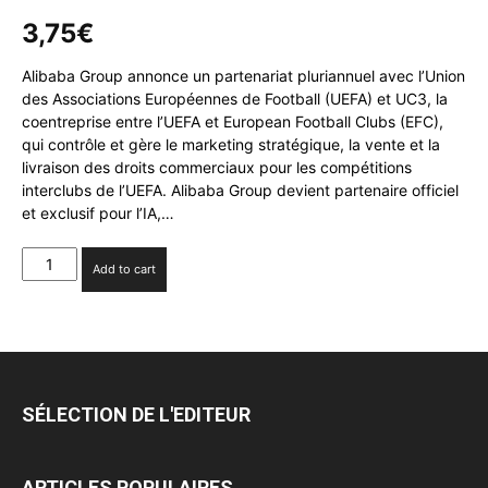
3,75
€
Alibaba Group annonce un partenariat pluriannuel avec l’Union
des Associations Européennes de Football (UEFA) et UC3, la
coentreprise entre l’UEFA et European Football Clubs (EFC),
qui contrôle et gère le marketing stratégique, la vente et la
livraison des droits commerciaux pour les compétitions
interclubs de l’UEFA. Alibaba Group devient partenaire officiel
et exclusif pour l’IA,…
Alibaba
Add to cart
Group
annonce
un
partenariat
avec
l’UEFA
SÉLECTION DE L'EDITEUR
pour
l’IA,
le
ARTICLES POPULAIRES
cloud