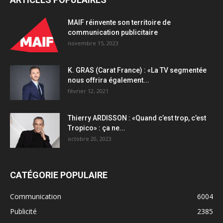
et
l’e-
MAIF réinvente son territoire de
commerce
communication publicitaire
quantity
novembre 15, 2023
K. GRAS (Carat France) : «La TV segmentée
nous offrira également...
février 12, 2021
Thierry ARDISSON : «Quand c’est trop, c’est
Tropico» : ça ne...
octobre 20, 2023
CATÉGORIE POPULAIRE
Communication
6004
Publicité
2385