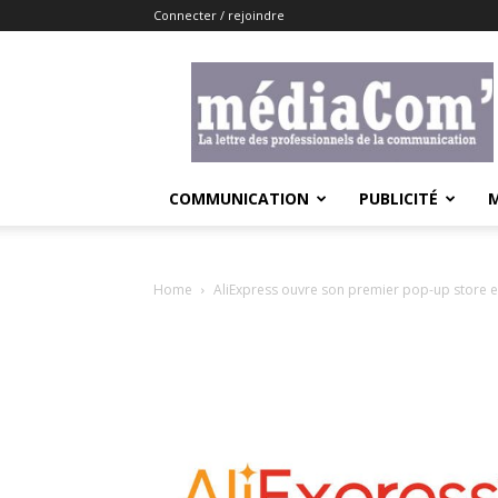
Connecter / rejoindre
Lemediacom
COMMUNICATION
PUBLICITÉ
Home
AliExpress ouvre son premier pop-up store e