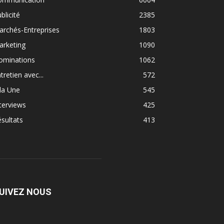
blicité
2385
rchés-Entreprises
1803
arketing
1090
ominations
1062
tretien avec...
572
la Une
545
terviews
425
sultats
413
UIVEZ NOUS