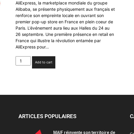
AliExpress, la marketplace mondiale du groupe
Alibaba, se présente physiquement aux français et
renforce son empreinte locale en ouvrant son
premier pop-up store en France en plein coeur de
Paris. L’événement aura lieu aux Halles du 24 au
26 septembre. Une première présence en retail en
France qui illustre la révolution entamée par
AliExpress pour…
AliExpress
Add to cart
ouvre
son
premier
pop-
up
store
en
France
quantity
ARTICLES POPULAIRES
C
MAIF réinvente son territoire de
C