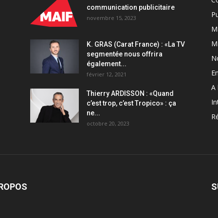
communication publicitaire
Pu
novembre 15, 2023
Ma
M
K. GRAS (Carat France) : «La TV
segmentée nous offrira
N
également...
En
février 12, 2021
A 
Thierry ARDISSON : «Quand
In
c’est trop, c’est Tropico» : ça
ne...
Ré
octobre 20, 2023
PROPOS
S