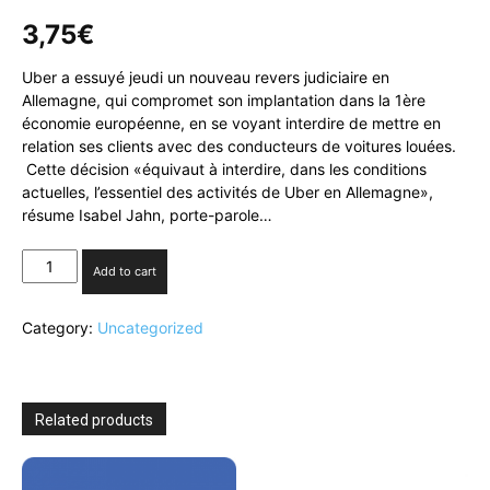
3,75
€
Uber a essuyé jeudi un nouveau revers judiciaire en
Allemagne, qui compromet son implantation dans la 1ère
économie européenne, en se voyant interdire de mettre en
relation ses clients avec des conducteurs de voitures louées.
Cette décision «équivaut à interdire, dans les conditions
actuelles, l’essentiel des activités de Uber en Allemagne»,
résume Isabel Jahn, porte-parole…
Allemagne:
Add to cart
nouveau
revers
Category:
Uncategorized
judiciaire
pour
Uber,
qui
compromet
Related products
son
implantation
quantity