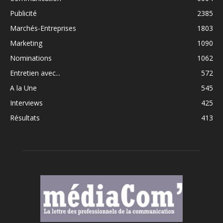
Publicité
2385
Marchés-Entreprises
1803
Marketing
1090
Nominations
1062
Entretien avec...
572
A la Une
545
Interviews
425
Résultats
413