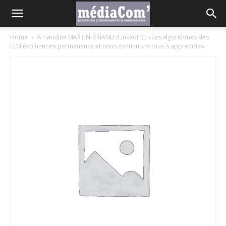
Home
Amandine MARTIN-BRIAND (LinkedIn) : «Les algorithmes des
LLM évoluent en permanence et nous continuons tous à apprendre»