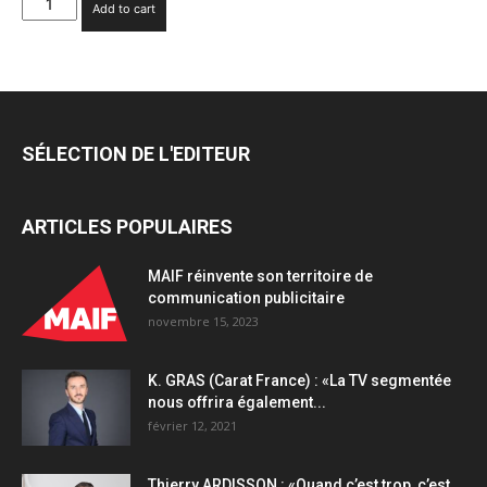
Add to cart
MARTIN-
BRIAND
(LinkedIn)
:
«Les
algorithmes
SÉLECTION DE L'EDITEUR
des
LLM
évoluent
ARTICLES POPULAIRES
en
permanence
et
MAIF réinvente son territoire de
nous
communication publicitaire
continuons
novembre 15, 2023
tous
à
K. GRAS (Carat France) : «La TV segmentée
apprendre»
nous offrira également...
quantity
février 12, 2021
Thierry ARDISSON : «Quand c’est trop, c’est