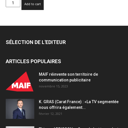
Amazon
Add to cart
Ads
lance
de
nouvelles
solutions
de
SÉLECTION DE L'EDITEUR
mesure
basées
sur
ARTICLES POPULAIRES
l'IA
pour
les
MAIF réinvente son territoire de
annonceurs
communication publicitaire
et
novembre 15, 2023
les
créateurs
K. GRAS (Carat France) : «La TV segmentée
de
nous offrira également...
Twitch
février 12, 2021
quantity