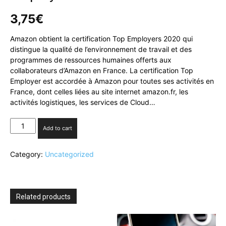
3,75
€
Amazon obtient la certification Top Employers 2020 qui
distingue la qualité de l’environnement de travail et des
programmes de ressources humaines offerts aux
collaborateurs d’Amazon en France. La certification Top
Employer est accordée à Amazon pour toutes ses activités en
France, dont celles liées au site internet amazon.fr, les
activités logistiques, les services de Cloud…
Amazon
Add to cart
est
certifiée
Category:
Uncategorized
Top
Employer
2020
en
France
Related products
quantity