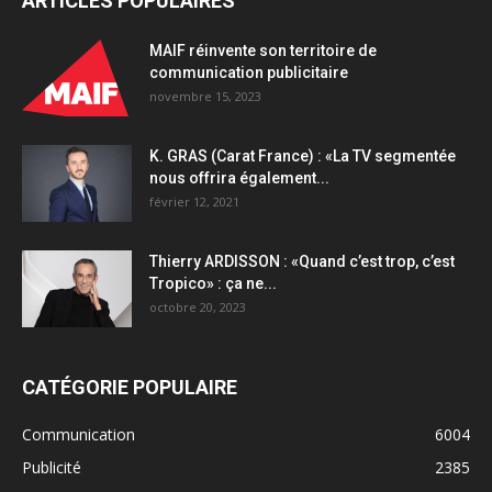
ARTICLES POPULAIRES
des
experts
MAIF réinvente son territoire de
quantity
communication publicitaire
novembre 15, 2023
K. GRAS (Carat France) : «La TV segmentée
nous offrira également...
février 12, 2021
Thierry ARDISSON : «Quand c’est trop, c’est
Tropico» : ça ne...
octobre 20, 2023
CATÉGORIE POPULAIRE
Communication
6004
Publicité
2385