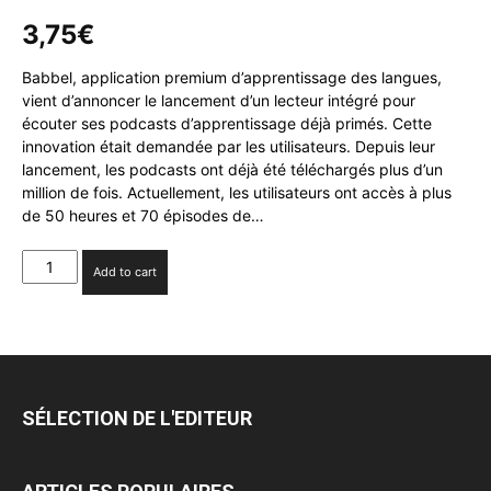
3,75
€
Babbel, application premium d’apprentissage des langues,
vient d’annoncer le lancement d’un lecteur intégré pour
écouter ses podcasts d’apprentissage déjà primés. Cette
innovation était demandée par les utilisateurs. Depuis leur
lancement, les podcasts ont déjà été téléchargés plus d’un
million de fois. Actuellement, les utilisateurs ont accès à plus
de 50 heures et 70 épisodes de…
Babbel
Add to cart
intègre
à
son
application
ses
podcasts
SÉLECTION DE L'EDITEUR
primés
et
créés
par