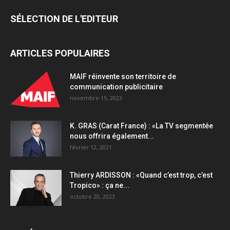
&
SÉLECTION DE L'EDITEUR
AllMatik
quantity
ARTICLES POPULAIRES
MAIF réinvente son territoire de
communication publicitaire
novembre 15, 2023
K. GRAS (Carat France) : «La TV segmentée
nous offrira également...
février 12, 2021
Thierry ARDISSON : «Quand c’est trop, c’est
Tropico» : ça ne...
octobre 20, 2023