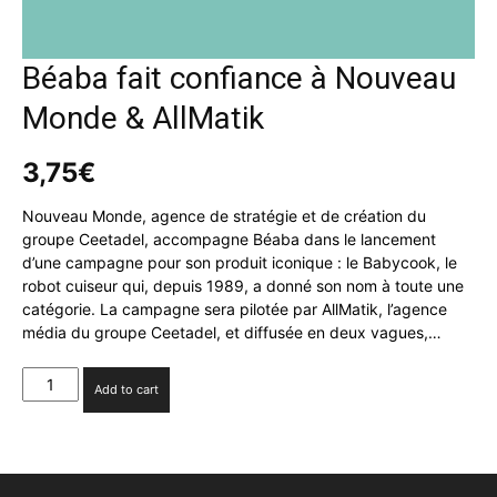
Béaba fait confiance à Nouveau
Monde & AllMatik
3,75
€
Nouveau Monde, agence de stratégie et de création du
groupe Ceetadel, accompagne Béaba dans le lancement
d’une campagne pour son produit iconique : le Babycook, le
robot cuiseur qui, depuis 1989, a donné son nom à toute une
catégorie. La campagne sera pilotée par AllMatik, l’agence
média du groupe Ceetadel, et diffusée en deux vagues,…
Béaba
Add to cart
fait
confiance
à
Nouveau
Monde