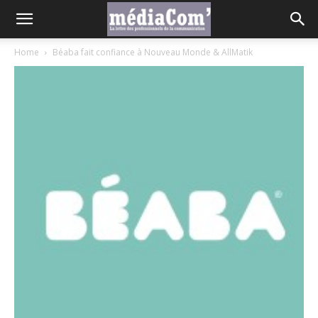
Home
Béaba fait confiance à Nouveau Monde & AllMatik