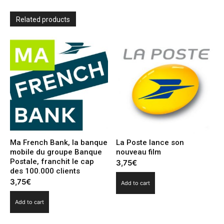
One
Paris
Related products
quantity
Ma French Bank, la banque
La Poste lance son
mobile du groupe Banque
nouveau film
Postale, franchit le cap
3,75
€
des 100.000 clients
3,75
€
Add to cart
Add to cart