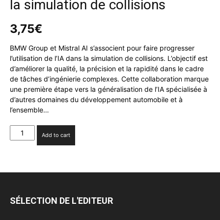
la simulation de collisions
3,75
€
BMW Group et Mistral AI s’associent pour faire progresser
l’utilisation de l’IA dans la simulation de collisions. L’objectif est
d’améliorer la qualité, la précision et la rapidité dans le cadre
de tâches d’ingénierie complexes. Cette collaboration marque
une première étape vers la généralisation de l’IA spécialisée à
d’autres domaines du développement automobile et à
l’ensemble…
BMW
Add to cart
Group
et
Mistral
AI
font
évoluer
SÉLECTION DE L'EDITEUR
l'IA
dans