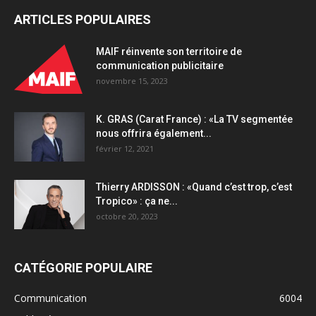
le
ARTICLES POPULAIRES
domaine
de
la
MAIF réinvente son territoire de
simulation
communication publicitaire
de
novembre 15, 2023
collisions
quantity
K. GRAS (Carat France) : «La TV segmentée
nous offrira également...
février 12, 2021
Thierry ARDISSON : «Quand c’est trop, c’est
Tropico» : ça ne...
octobre 20, 2023
CATÉGORIE POPULAIRE
Communication
6004