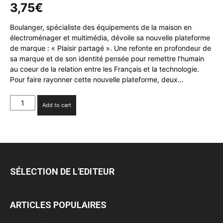
3,75
€
Boulanger, spécialiste des équipements de la maison en
électroménager et multimédia, dévoile sa nouvelle plateforme
de marque : « Plaisir partagé ». Une refonte en profondeur de
sa marque et de son identité pensée pour remettre l’humain
au coeur de la relation entre les Français et la technologie.
Pour faire rayonner cette nouvelle plateforme, deux…
Boulanger
Add to cart
dévoile
sa
nouvelle
plateforme
de
marque
SÉLECTION DE L'EDITEUR
avec
The
Good
ARTICLES POPULAIRES
Company
quantity