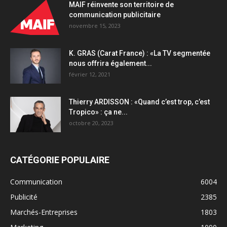
MAIF réinvente son territoire de
communication publicitaire
novembre 15, 2023
K. GRAS (Carat France) : «La TV segmentée
nous offrira également...
février 12, 2021
Thierry ARDISSON : «Quand c’est trop, c’est
Tropico» : ça ne...
octobre 20, 2023
CATÉGORIE POPULAIRE
Communication
6004
Publicité
2385
Marchés-Entreprises
1803