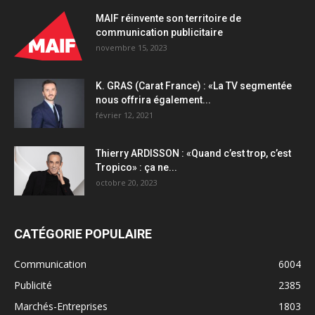
nouveau
spot
MAIF réinvente son territoire de
TV
communication publicitaire
quantity
novembre 15, 2023
K. GRAS (Carat France) : «La TV segmentée
nous offrira également...
février 12, 2021
Thierry ARDISSON : «Quand c’est trop, c’est
Tropico» : ça ne...
octobre 20, 2023
CATÉGORIE POPULAIRE
Communication
6004
Publicité
2385
Marchés-Entreprises
1803