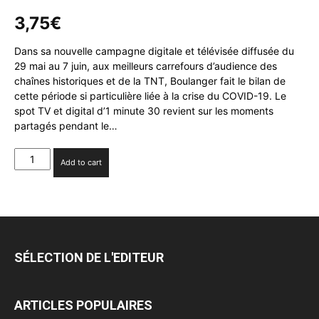
3,75
€
Dans sa nouvelle campagne digitale et télévisée diffusée du
29 mai au 7 juin, aux meilleurs carrefours d’audience des
chaînes historiques et de la TNT, Boulanger fait le bilan de
cette période si particulière liée à la crise du COVID-19. Le
spot TV et digital d’1 minute 30 revient sur les moments
partagés pendant le…
Boulanger
Add to cart
fait
le
bilan
de
la
période
SÉLECTION DE L'EDITEUR
de
confinement
dans
ARTICLES POPULAIRES
un