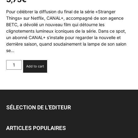
Pour célébrer la diffusion du final de la série «Stranger
Things» sur Netflix, CANAL+, accompagné de son agence
BETC, a dévoilé un nouveau film qui détourne les
clignotements lumineux iconiques de la série. Dans ce spot,
un abonné CANAL+ s’installe pour regarder la nouvelle et
dernière saison, quand soudainement la lampe de son salon
se…
CANAL+
Add to cart
déploie
son
nouveau
film
pour
célébrer
SÉLECTION DE L'EDITEUR
le
final
de
ARTICLES POPULAIRES
«Stranger
Things»