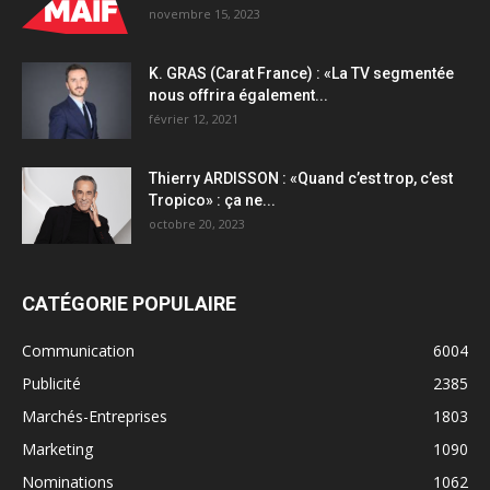
novembre 15, 2023
K. GRAS (Carat France) : «La TV segmentée
nous offrira également...
février 12, 2021
Thierry ARDISSON : «Quand c’est trop, c’est
Tropico» : ça ne...
octobre 20, 2023
CATÉGORIE POPULAIRE
Communication
6004
Publicité
2385
Marchés-Entreprises
1803
Marketing
1090
Nominations
1062