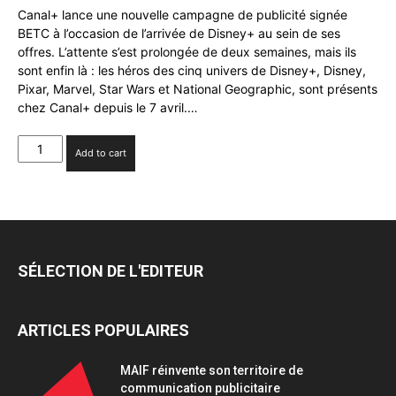
Canal+ lance une nouvelle campagne de publicité signée
BETC à l’occasion de l’arrivée de Disney+ au sein de ses
offres. L’attente s’est prolongée de deux semaines, mais ils
sont enfin là : les héros des cinq univers de Disney+, Disney,
Pixar, Marvel, Star Wars et National Geographic, sont présents
chez Canal+ depuis le 7 avril.…
Canal+
Add to cart
lance
une
nouvelle
campagne
avec
BETC
SÉLECTION DE L'EDITEUR
quantity
ARTICLES POPULAIRES
MAIF réinvente son territoire de
communication publicitaire