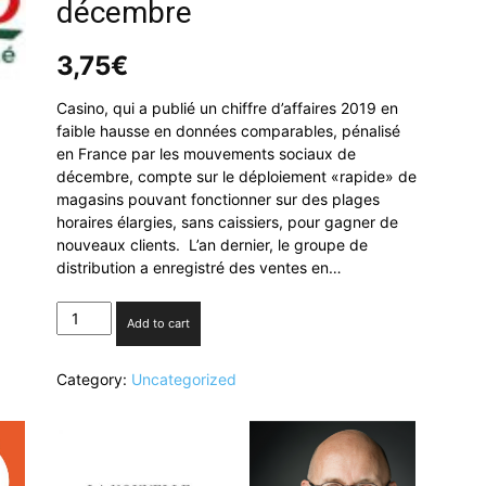
décembre
3,75
€
Casino, qui a publié un chiffre d’affaires 2019 en
faible hausse en données comparables, pénalisé
en France par les mouvements sociaux de
décembre, compte sur le déploiement «rapide» de
magasins pouvant fonctionner sur des plages
horaires élargies, sans caissiers, pour gagner de
nouveaux clients. L’an dernier, le groupe de
distribution a enregistré des ventes en…
Casino
Add to cart
:
faible
Category:
Uncategorized
hausse
du
chiffre
d’affaires
2019,