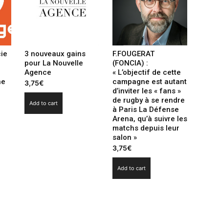
pénalisé
par
les
mouvements
sociaux
ie
3 nouveaux gains
F.FOUGERAT
de
pour La Nouvelle
(FONCIA) :
décembre
a
Agence
« L’objectif de cette
quantity
ne
campagne est autant
3,75
€
d’inviter les « fans »
de rugby à se rendre
Add to cart
à Paris La Défense
Arena, qu’à suivre les
matchs depuis leur
salon »
3,75
€
Add to cart