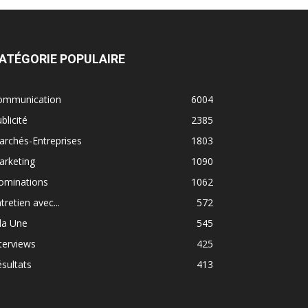
ATÉGORIE POPULAIRE
ommunication
6004
blicité
2385
rchés-Entreprises
1803
arketing
1090
ominations
1062
tretien avec...
572
la Une
545
terviews
425
sultats
413