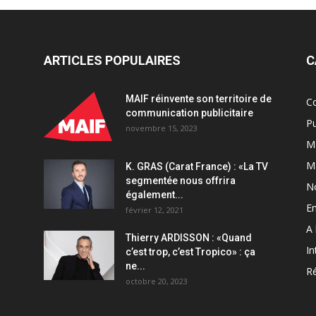
ARTICLES POPULAIRES
C
MAIF réinvente son territoire de
C
communication publicitaire
Pu
novembre 15, 2023
Ma
M
K. GRAS (Carat France) : «La TV
segmentée nous offrira
N
également...
En
février 12, 2021
A 
Thierry ARDISSON : «Quand
In
c’est trop, c’est Tropico» : ça
ne...
Ré
octobre 20, 2023