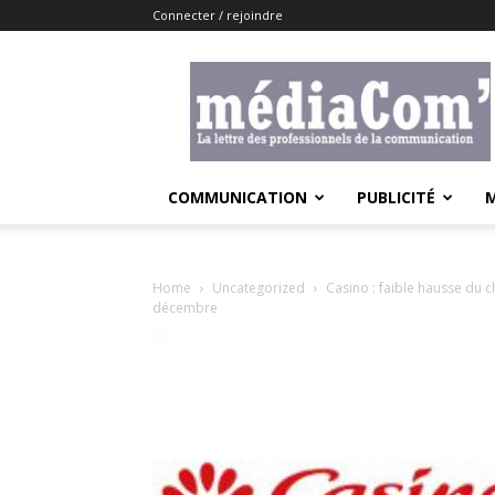
Connecter / rejoindre
Lemediacom
COMMUNICATION
PUBLICITÉ
Home
Uncategorized
Casino : faible hausse du c
décembre