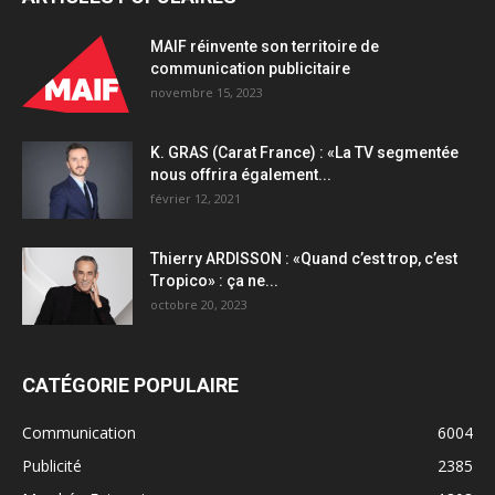
Radio
France
MAIF réinvente son territoire de
quantity
communication publicitaire
novembre 15, 2023
K. GRAS (Carat France) : «La TV segmentée
nous offrira également...
février 12, 2021
Thierry ARDISSON : «Quand c’est trop, c’est
Tropico» : ça ne...
octobre 20, 2023
CATÉGORIE POPULAIRE
Communication
6004
Publicité
2385