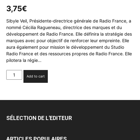
3,75
€
Sibyle Veil, Présidente-directrice générale de Radio France, a
nommé Cécilia Ragueneau, directrice des marques et du
développement de Radio France. Elle définira la stratégie des
marques avec pour objectif de renforcer leur empreinte. Elle
aura également pour mission le développement du Studio
Radio France et des ressources propres de Radio France. Elle
pilotera la régie…
Cécilia
Add to cart
Ragueneau
est
nommée
directrice
des
marques
SÉLECTION DE L'EDITEUR
et
du
développement
ARTICLES POPULAIRES
de