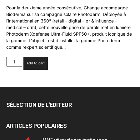
Pour la deuxième année consécutive, Change accompagne
Bioderma sur sa campagne solaire Photoderm. Déployée à
l’international en 360° (retail – digital – pr & influence –
médical – crm), cette nouvelle prise de parole met en lumière
Photoderm Xdefense Ultra-Fluid SPF50+, produit iconique de
la gamme. L’objectif est d’installer la gamme Photoderm
comme l’expert scientifique…
Change
Add to cart
accompagne
Bioderma
sur
sa
campagne
solaire
SÉLECTION DE L'EDITEUR
Photoderm
quantity
ARTICLES POPULAIRES
MAIF réinvente son territoire de