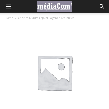
Home
Charles Dubief rejoint l’agence braintrust