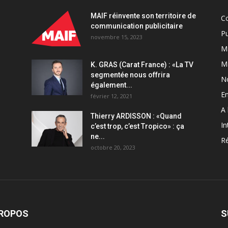
Partner
MAIF réinvente son territoire de
C
quantity
communication publicitaire
Pu
novembre 15, 2023
Ma
M
K. GRAS (Carat France) : «La TV
segmentée nous offrira
N
également...
En
février 12, 2021
A 
Thierry ARDISSON : «Quand
In
c’est trop, c’est Tropico» : ça
ne...
Ré
octobre 20, 2023
PROPOS
S