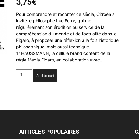
3,75
€
Pour comprendre et raconter ce siècle, Citroën a
invité le philosophe Luc Ferry, qui met
régulièrement son érudition au service de la
compréhension du monde et de l’actualité dans le
Figaro, à proposer une réflexion à la fois historique,
philosophique, mais aussi technique.
14HAUSSMANN, la cellule brand content de la
régie Media.Figaro, en collaboration avec…
Citroën
Add to cart
lance
(POP)ULAIRE
avec
Luc
Ferry,
une
série
de
podcasts
ARTICLES POPULAIRES
C
Figaro