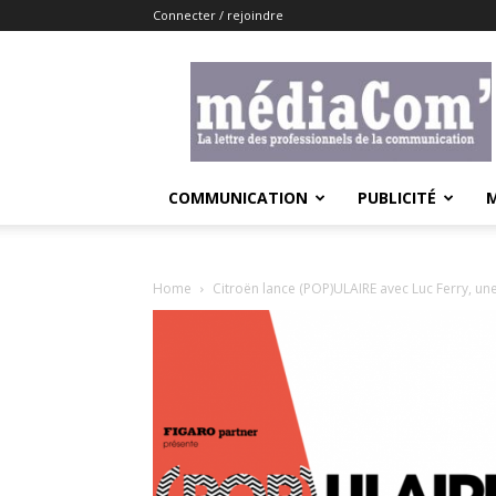
Connecter / rejoindre
Lemediacom
COMMUNICATION
PUBLICITÉ
Home
Citroën lance (POP)ULAIRE avec Luc Ferry, un