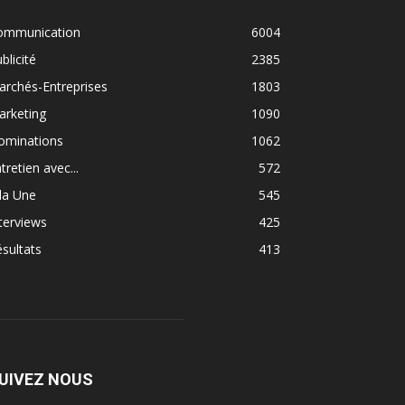
ommunication
6004
blicité
2385
rchés-Entreprises
1803
arketing
1090
ominations
1062
tretien avec...
572
la Une
545
terviews
425
sultats
413
UIVEZ NOUS