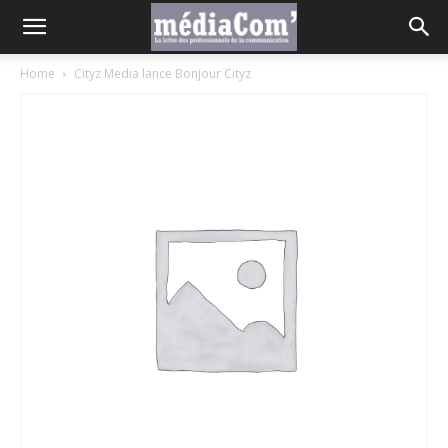
Home
Cityz Media lance Bonjour Cityz