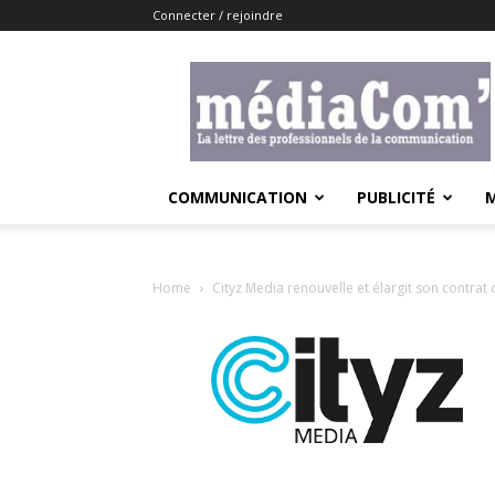
Connecter / rejoindre
Lemediacom
COMMUNICATION
PUBLICITÉ
Home
Cityz Media renouvelle et élargit son contrat 