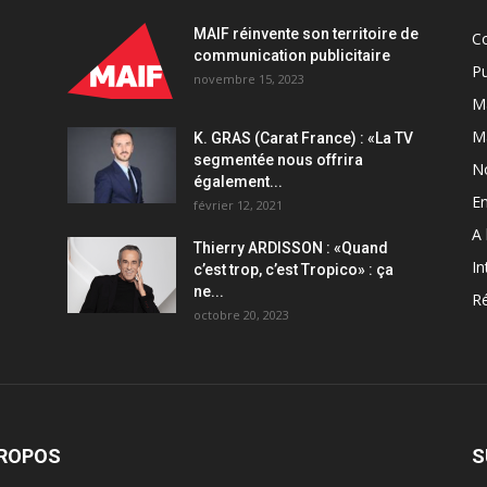
la
MAIF réinvente son territoire de
C
ville
communication publicitaire
d’Orange
Pu
novembre 15, 2023
quantity
Ma
M
K. GRAS (Carat France) : «La TV
segmentée nous offrira
N
également...
En
février 12, 2021
A 
Thierry ARDISSON : «Quand
In
c’est trop, c’est Tropico» : ça
ne...
Ré
octobre 20, 2023
PROPOS
S