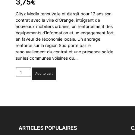
3,75
€
Cityz Media renouvelle et élargit pour 12 ans son
contrat avec la ville d’Orange, intégrant de
nouveaux mobiliers urbains, un renforcement des
équipements d’information et un engagement fort
en faveur de l’économie locale. Un ancrage
renforcé sur la région Sud porté par le
renouvellement du contrat et une présence solide
sur les communes voisines du…
Cityz
Add to cart
Media
renouvelle
et
élargit
son
contrat
de
mobilier
urbain
ARTICLES POPULAIRES
C
avec