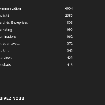
ommunication
6004
blicité
2385
rchés-Entreprises
1803
arketing
1090
ominations
1062
tretien avec...
572
la Une
545
terviews
425
sultats
413
UIVEZ NOUS