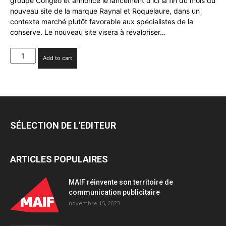
groupe Cofigeo et annonce le lancement d’ici la fin du mois du
nouveau site de la marque Raynal et Roquelaure, dans un
contexte marché plutôt favorable aux spécialistes de la
conserve. Le nouveau site visera à revaloriser…
Cofigeo,
Add to cart
un
nouveau
client
Food
pour
DISKO
SÉLECTION DE L'EDITEUR
quantity
ARTICLES POPULAIRES
MAIF réinvente son territoire de
communication publicitaire
novembre 15, 2023