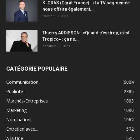
K. GRAS (Carat France) : «La TV segmentée
nous offrira également...
février 12, 2021
Thierry ARDISSON : «Quand c’est trop, c’est
Tropico» : ça ne...
octobre 20, 2023
CATÉGORIE POPULAIRE
Communication
6004
Publicité
2385
Marchés-Entreprises
1803
Marketing
1090
Nominations
1062
Entretien avec...
572
A la Une
545