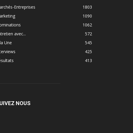
rchés-Entreprises
1803
arketing
1090
ominations
1062
tretien avec...
572
la Une
545
terviews
425
sultats
413
UIVEZ NOUS