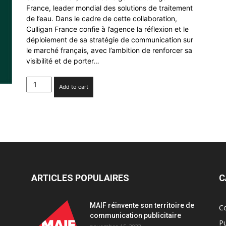
France, leader mondial des solutions de traitement
de l’eau. Dans le cadre de cette collaboration,
Culligan France confie à l’agence la réflexion et le
déploiement de sa stratégie de communication sur
le marché français, avec l’ambition de renforcer sa
visibilité et de porter…
Culligan
Add to cart
France
fait
appel
à
Zeno
France
quantity
ARTICLES POPULAIRES
C
MAIF réinvente son territoire de
C
communication publicitaire
Pu