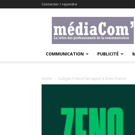
Connecter / rejoindre
Lemediacom
COMMUNICATION
PUBLICITÉ
Home
Culligan France fait appel à Zeno France