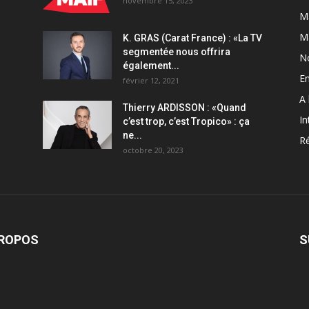
novembre 15, 2023
Ma
M
K. GRAS (Carat France) : «La TV
segmentée nous offrira
N
également...
En
février 12, 2021
A 
Thierry ARDISSON : «Quand
In
c’est trop, c’est Tropico» : ça
ne...
Ré
octobre 20, 2023
PROPOS
S