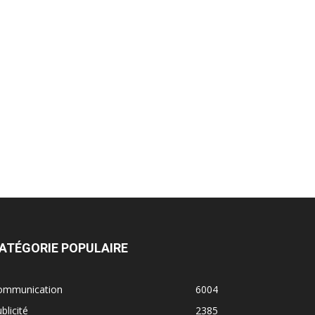
ATÉGORIE POPULAIRE
ommunication
6004
blicité
2385