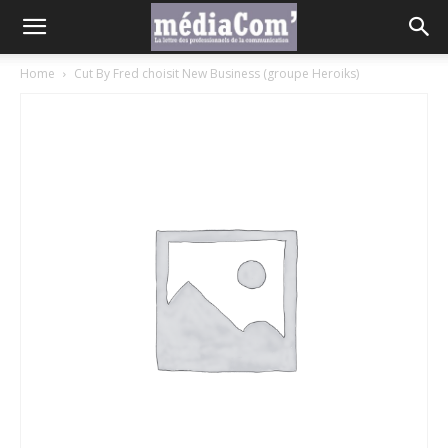
Home
Cut By Fred choisit New Business (groupe Heroiks)