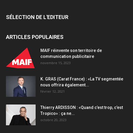
Business
(groupe
SÉLECTION DE L'EDITEUR
Heroiks)
quantity
ARTICLES POPULAIRES
MAIF réinvente son territoire de
communication publicitaire
novembre 15, 2023
K. GRAS (Carat France) : «La TV segmentée
nous offrira également...
février 12, 2021
Thierry ARDISSON : «Quand c’est trop, c’est
Tropico» : ça ne...
octobre 20, 2023