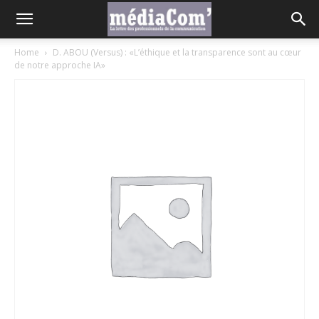
Home
D. ABOU (Versus) : «L’éthique et la transparence sont au cœur
de notre approche IA»