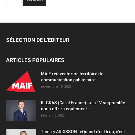
ABOU
(Versus)
:
«L'éthique
et
la
SÉLECTION DE L'EDITEUR
transparence
sont
au
ARTICLES POPULAIRES
cœur
de
notre
MAIF réinvente son territoire de
approche
communication publicitaire
IA»
novembre 15, 2023
quantity
K. GRAS (Carat France) : «La TV segmentée
nous offrira également...
février 12, 2021
Thierry ARDISSON : «Quand c’est trop, c’est