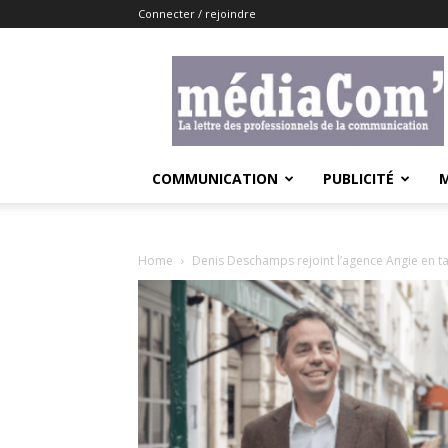
Connecter / rejoindre
Lemediacom
COMMUNICATION
PUBLICITÉ
Home
Denis Deschamps rejoint l’agence Angie en ta