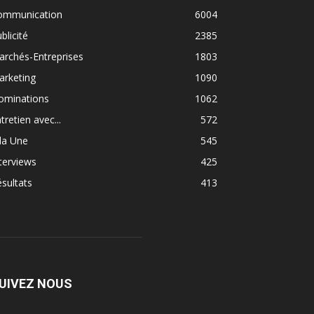
ommunication
6004
blicité
2385
rchés-Entreprises
1803
arketing
1090
ominations
1062
tretien avec...
572
la Une
545
terviews
425
sultats
413
UIVEZ NOUS