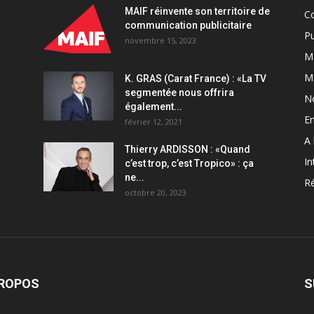
quantity
MAIF réinvente son territoire de
C
communication publicitaire
Pu
novembre 15, 2023
Ma
M
K. GRAS (Carat France) : «La TV
segmentée nous offrira
N
également...
En
février 12, 2021
A 
Thierry ARDISSON : «Quand
In
c’est trop, c’est Tropico» : ça
ne...
Ré
octobre 20, 2023
PROPOS
S