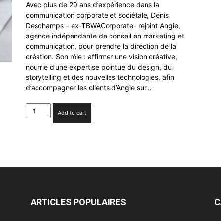
Avec plus de 20 ans d’expérience dans la
communication corporate et sociétale, Denis
Deschamps – ex-TBWACorporate- rejoint Angie,
agence indépendante de conseil en marketing et
communication, pour prendre la direction de la
création. Son rôle : affirmer une vision créative,
nourrie d’une expertise pointue du design, du
storytelling et des nouvelles technologies, afin
d’accompagner les clients d’Angie sur…
Denis
Add to cart
Deschamps
rejoint
l'agence
Angie
en
tant
que
Directeur
de
ARTICLES POPULAIRES
C
Création