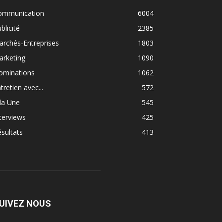
ommunication
6004
blicité
2385
rchés-Entreprises
1803
arketing
1090
ominations
1062
tretien avec...
572
la Une
545
terviews
425
sultats
413
UIVEZ NOUS