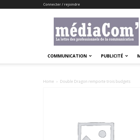
Connecter / rejoindre
Lemediacom
COMMUNICATION
PUBLICITÉ
Home
Double Dragon remporte trois budgets