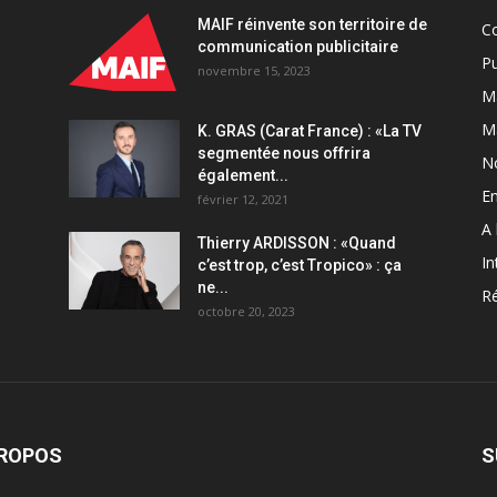
MAIF réinvente son territoire de
C
communication publicitaire
Pu
novembre 15, 2023
Ma
M
K. GRAS (Carat France) : «La TV
segmentée nous offrira
N
également...
En
février 12, 2021
A 
Thierry ARDISSON : «Quand
In
c’est trop, c’est Tropico» : ça
ne...
Ré
octobre 20, 2023
PROPOS
S