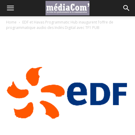
Home
EDF et Havas Programmatic Hub inaugurent l’offre de
programmatique audio des Indés Digital avec TF1 PUB