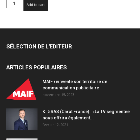
EDF
Add to cart
et
Havas
Programmatic
Hub
inaugurent
l’offre
SÉLECTION DE L'EDITEUR
de
programmatique
audio
ARTICLES POPULAIRES
des
Indés
Digital
MAIF réinvente son territoire de
avec
communication publicitaire
TF1
novembre 15, 2023
PUB
quantity
K. GRAS (Carat France) : «La TV segmentée
nous offrira également...
février 12, 2021