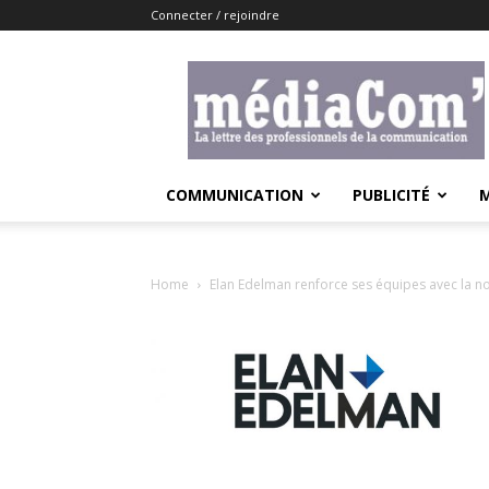
Connecter / rejoindre
Lemediacom
COMMUNICATION
PUBLICITÉ
Home
Elan Edelman renforce ses équipes avec la n