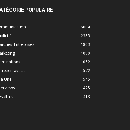
ATÉGORIE POPULAIRE
ommunication
6004
blicité
2385
rchés-Entreprises
1803
arketing
1090
ominations
1062
tretien avec...
572
la Une
545
terviews
425
sultats
413