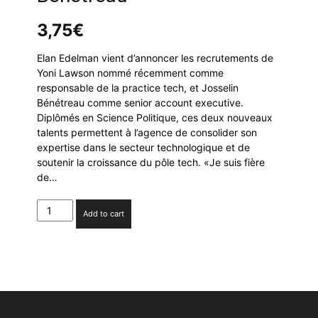
3,75
€
Elan Edelman vient d’annoncer les recrutements de
Yoni Lawson nommé récemment comme
responsable de la practice tech, et Josselin
Bénétreau comme senior account executive.
Diplômés en Science Politique, ces deux nouveaux
talents permettent à l’agence de consolider son
expertise dans le secteur technologique et de
soutenir la croissance du pôle tech. «Je suis fière
de…
Elan
Add to cart
Edelman
renforce
ses
équipes
avec
la
nomination