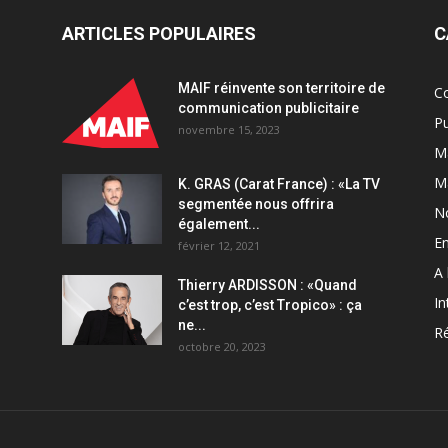
de
Yoni
ARTICLES POPULAIRES
C
Lawson
et
MAIF réinvente son territoire de
C
Josselin
communication publicitaire
Bénétreau
Pu
novembre 15, 2023
quantity
Ma
M
K. GRAS (Carat France) : «La TV
segmentée nous offrira
N
également...
En
février 12, 2021
A 
Thierry ARDISSON : «Quand
In
c’est trop, c’est Tropico» : ça
ne...
Ré
octobre 20, 2023