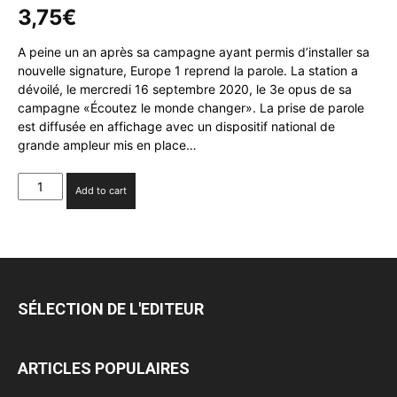
3,75
€
A peine un an après sa campagne ayant permis d’installer sa
nouvelle signature, Europe 1 reprend la parole. La station a
dévoilé, le mercredi 16 septembre 2020, le 3e opus de sa
campagne «Écoutez le monde changer». La prise de parole
est diffusée en affichage avec un dispositif national de
grande ampleur mis en place…
Europe
Add to cart
1
repart
en
campagne
avec
Romance
SÉLECTION DE L'EDITEUR
quantity
ARTICLES POPULAIRES