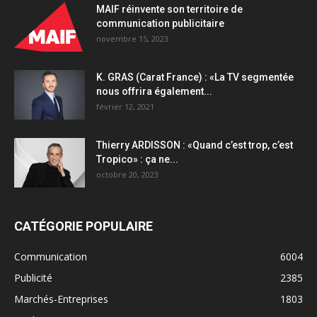
MAIF réinvente son territoire de
communication publicitaire
novembre 15, 2023
K. GRAS (Carat France) : «La TV segmentée
nous offrira également...
février 12, 2021
Thierry ARDISSON : «Quand c’est trop, c’est
Tropico» : ça ne...
octobre 20, 2023
CATÉGORIE POPULAIRE
Communication
6004
Publicité
2385
Marchés-Entreprises
1803