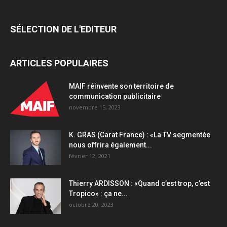
s’amplifie
quantity
SÉLECTION DE L'EDITEUR
ARTICLES POPULAIRES
MAIF réinvente son territoire de
communication publicitaire
novembre 15, 2023
K. GRAS (Carat France) : «La TV segmentée
nous offrira également...
février 12, 2021
Thierry ARDISSON : «Quand c’est trop, c’est
Tropico» : ça ne...
octobre 20, 2023