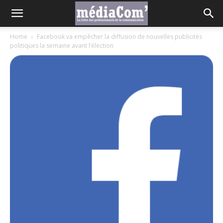
Home
Facebook va empêcher la diffusion de nouvelles publicités
politiques la semaine avant l’élection