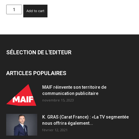
Facebook
Add to cart
va
empêcher
la
diffusion
de
nouvelles
SÉLECTION DE L'EDITEUR
publicités
politiques
la
ARTICLES POPULAIRES
semaine
avant
l’élection
MAIF réinvente son territoire de
quantity
communication publicitaire
novembre 15, 2023
K. GRAS (Carat France) : «La TV segmentée
nous offrira également...
février 12, 2021