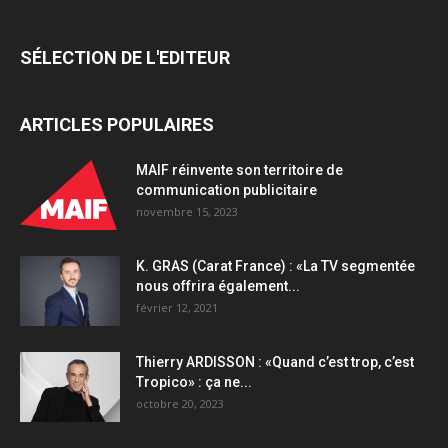
nouvelles
recettes
SÉLECTION DE L'EDITEUR
glacées
quantity
ARTICLES POPULAIRES
MAIF réinvente son territoire de
communication publicitaire
novembre 15, 2023
K. GRAS (Carat France) : «La TV segmentée
nous offrira également...
février 12, 2021
Thierry ARDISSON : «Quand c’est trop, c’est
Tropico» : ça ne...
octobre 20, 2023