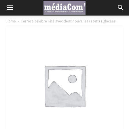
Home
Ferrero célèbre l’été avec deux nouvelles recettes glacées