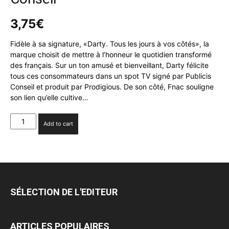
3,75
€
Fidèle à sa signature, «Darty. Tous les jours à vos côtés», la
marque choisit de mettre à l’honneur le quotidien transformé
des français. Sur un ton amusé et bienveillant, Darty félicite
tous ces consommateurs dans un spot TV signé par Publicis
Conseil et produit par Prodigious. De son côté, Fnac souligne
son lien qu’elle cultive…
Fnac
Add to cart
Darty
lance
deux
nouvelles
campagnes
signées
SÉLECTION DE L'EDITEUR
Publicis
Conseil
quantity
ARTICLES POPULAIRES