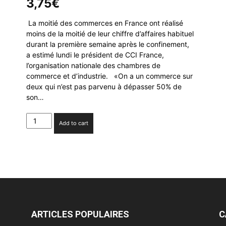
3,75
€
La moitié des commerces en France ont réalisé
moins de la moitié de leur chiffre d’affaires habituel
durant la première semaine après le confinement,
a estimé lundi le président de CCI France,
l’organisation nationale des chambres de
commerce et d’industrie. «On a un commerce sur
deux qui n’est pas parvenu à dépasser 50% de
son…
France
Add to cart
:
50%
des
commerces
realisent
-
de
50%
de
ARTICLES POPULAIRES
C
leur