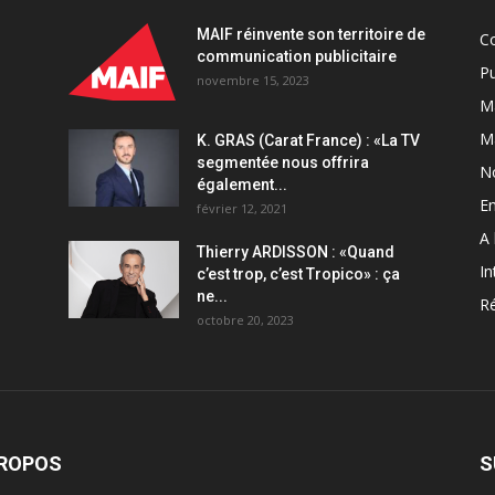
CA
MAIF réinvente son territoire de
C
depuis
communication publicitaire
le
Pu
novembre 15, 2023
déconfinement
Ma
quantity
M
K. GRAS (Carat France) : «La TV
segmentée nous offrira
N
également...
En
février 12, 2021
A 
Thierry ARDISSON : «Quand
In
c’est trop, c’est Tropico» : ça
ne...
Ré
octobre 20, 2023
PROPOS
S