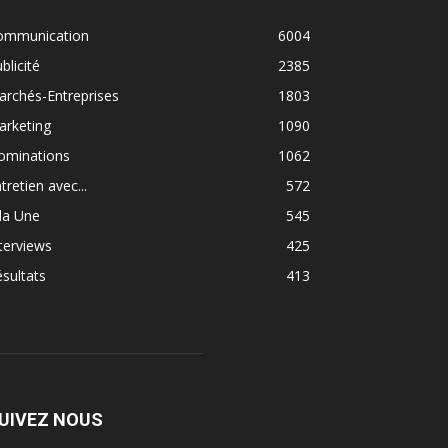
ommunication
6004
blicité
2385
rchés-Entreprises
1803
arketing
1090
ominations
1062
tretien avec...
572
la Une
545
terviews
425
sultats
413
UIVEZ NOUS