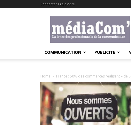
Connecter / rejoindre
Lemediacom
COMMUNICATION
PUBLICITÉ
Home
France : 50% des commerces realisent – de 