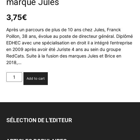
marque Jules
3,75
€
Après un parcours de plus de 10 ans chez Jules, Franck
Poillon, 38 ans, évolue au poste de directeur général. Diplômé
EDHEC avec une spécialisation en droit il a intégré l’entreprise
en 2009 après avoir été Juriste 4 ans au sein du groupe
RedCats. Suite à la fusion des marques Jules et Brice en
2018,…
Franck
Add to cart
Poillon
devient
le
nouveau
directeur
général
SÉLECTION DE L'EDITEUR
de
la
marque