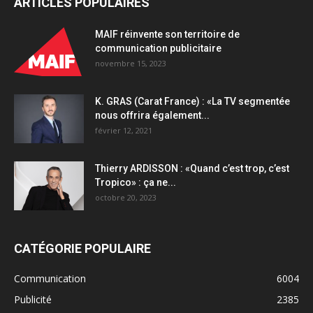
ARTICLES POPULAIRES
Jules
quantity
MAIF réinvente son territoire de
communication publicitaire
novembre 15, 2023
K. GRAS (Carat France) : «La TV segmentée
nous offrira également...
février 12, 2021
Thierry ARDISSON : «Quand c’est trop, c’est
Tropico» : ça ne...
octobre 20, 2023
CATÉGORIE POPULAIRE
Communication
6004
Publicité
2385