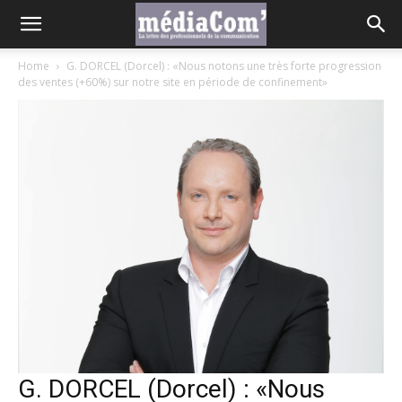
Home
G. DORCEL (Dorcel) : «Nous notons une très forte progression
des ventes (+60%) sur notre site en période de confinement»
G. DORCEL (Dorcel) : «Nous