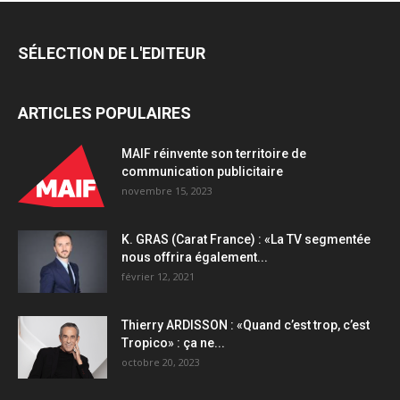
notons
une
SÉLECTION DE L'EDITEUR
très
forte
progression
ARTICLES POPULAIRES
des
ventes
(+60%)
MAIF réinvente son territoire de
sur
communication publicitaire
notre
novembre 15, 2023
site
en
K. GRAS (Carat France) : «La TV segmentée
période
nous offrira également...
de
février 12, 2021
confinement»
quantity
Thierry ARDISSON : «Quand c’est trop, c’est
Tropico» : ça ne...
octobre 20, 2023